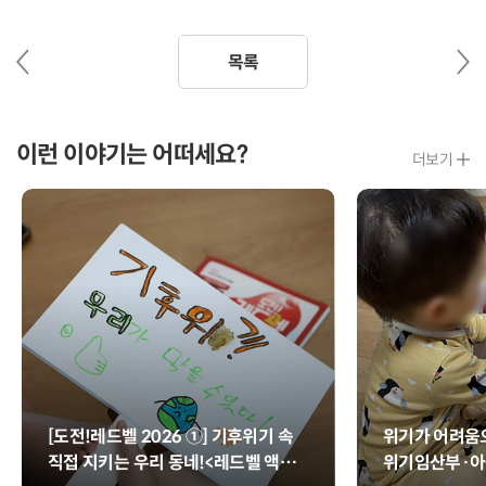
이
다
목록
전
음
글
글
이런 이야기는 어떠세요?
더보기
[도전!레드벨 2026 ①] 기후위기 속
위기가 어려움으
직접 지키는 우리 동네!<레드벨 액션>
위기임산부·아