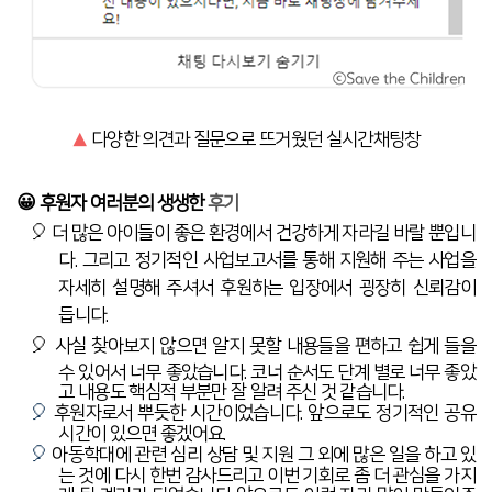
▲
다양한 의견과 질문으로 뜨거웠던 실시간채팅창
😀
후원자 여러분의 생생한
후기
🎈
더 많은 아이들이 좋은 환경에서 건강하게 자라길 바랄 뿐입니
다
.
그리고 정기적인 사업보고서를 통해 지원해 주는 사업
을
자세히 설명해 주셔서 후원하는 입장에서 굉장히 신뢰감이
듭니다
.
🎈
사실
찾아보지
않으면
알지
못할
내용들을
편하고
쉽게
들을
수
있어서
너무
좋았습니다
.
코너
순서도
단계
별로
너무
좋았
고
내용도
핵심적
부분만
잘
알려
주신
것
같습니다
.
🎈
후원자로서
뿌듯한
시간이었습니다
.
앞으로도
정기적인
공유
시간이
있으면
좋겠어요
.
🎈
아동학대에
관련
심리
상담
및
지원
그
외에
많은
일을
하고
있
는
것에
다시
한번
감사드리고
이번
기회로
좀
더
관심을
가지