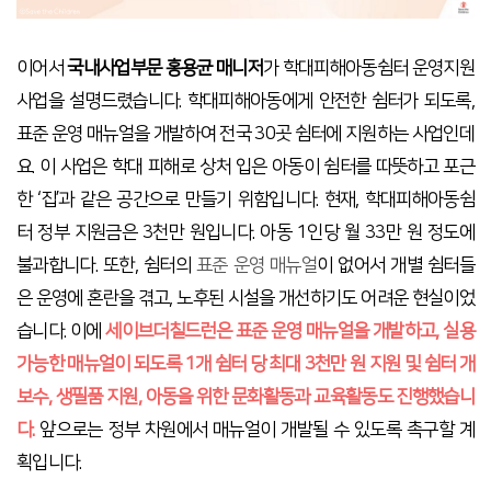
이어서
국내사업부문 홍용균 매니저
가 학대피해아동쉼터 운영지원
사업을 설명드렸습니다
.
학대피해아동에게 안전한 쉼터가 되도록
,
표준 운영 매뉴얼을 개발하여 전국
30
곳 쉼터에 지원하는 사업인데
요
.
이 사업은 학대 피해로 상처 입은 아동이 쉼터를 따뜻하고 포근
한
‘
집
’
과 같은 공간으로 만들기 위함입니다
.
현재
,
학대피해아동쉼
터 정부 지원금은
3
천만 원입니다
.
아동
1
인당 월
33
만 원 정도에
불과합니다
.
또한
,
쉼터의
표준 운영 매뉴얼
이 없어서 개별 쉼터들
은 운영에 혼란을 겪고
,
노후된 시설을 개선하기도 어려운 현실이었
습니다
.
이에
세이브더칠드런은 표준 운영 매뉴얼을 개발하고
,
실용
가능한 매뉴얼이 되도록
1
개 쉼터 당 최대
3
천만 원 지원 및
쉼터 개
보수
,
생필품 지원
,
아동을 위한 문화활동과 교육활동도 진행
했습니
다
.
앞으로는 정부 차원에서 매뉴얼이 개발될 수 있도록 촉구할 계
획입니다
.