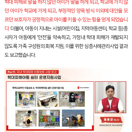
학대 피해로 말을 하지 않던 아이가 말을 하게 되고
,
학교에 가지 않
던 아이가 학교에 가게 되고
,
부정적인 양육 방식 이외에 대안을 모
르던 보호자가 긍정적으로 아이를 키울 수 있는 힘을 얻게 되었습니
다
.
더불어
,
아동이 지내는 시설
(
어린이집
,
지역아동센터
,
학교 등
)
종
사자가 아동에게
‘
안전
’
을 약속하고
,
가정내 학대 피해가 재발되지
않도록 가족 구성원의 회복 지원
,
이를 위한 심층사례관리사업 결과
도 보고했습니다.