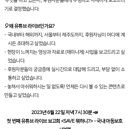
‘
무엇을 하고 있는지
’,
후원자분들에게 투명하고 자세하게 보고드리
기로 결정했습니다
.
🎈왜 유튜브 라이브인가요
?
-
국내부터 해외까지
,
서울부터 제주도까지
,
후원자님이 어디에 계
시든 초대하고 싶었습니다
.
-
현장이 느껴지는 영상과 자료로
(
재미나게
)
사업을 보고드리고 싶
었습니다
.
-
후원자분들의 궁금증에 실시간으로 대답해 드리고
,
부담 없이 소
통하고 싶었습니다
.
-
놓쳐서 아쉬워하시는 일 없도록
!
언제든 다시 볼 수 있는 콘텐츠로
만들고 싶었습니다
.
2023
년
6
월
22
일 저녁
7
시
30
분 📣
첫 번째 유튜브 라이브 보고회
<SAVE
뭐하니
?> -
국내 아동보호