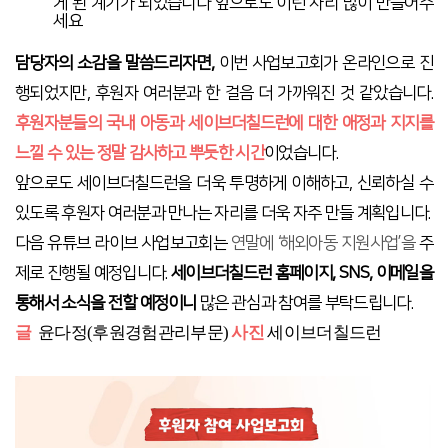
게
된
계기가
되었습니다
앞으로도
이런
자리
많이
만들어주
세요
담당자의 소감을 말씀드리자면
,
이번 사업보고회가 온라인으로 진
행되었지만
,
후원자 여러분과 한 걸음 더 가까워진 것 같았습니다
.
후원자분들의 국내 아동과 세이브더칠드런에 대한 애정과 지지를
느낄 수 있는 정말 감사하고 뿌듯한 시간
이었습니다
.
앞으로도 세이브더칠드런을 더욱 투명하게 이해하고
,
신뢰하실 수
있도록 후원자 여러분과 만나는 자리를 더욱 자주 만들 계획입니다
.
다음 유튜브 라이브 사업보고회는
연말에
‘
해외아동 지원사업
’
을
주
제로 진행될 예정입니다
.
세이브더칠드런 홈페이지
, SNS,
이메일을
통해서 소식을 전할 예정이니
많은 관심과 참여를 부탁드립니다
.
글
윤다정
(후원경험관리
부문
)
사진
세이브더칠드런