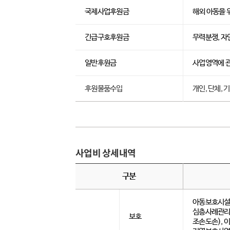
국제사업후원금
해외 아동을 위
긴급구호후원금
무력분쟁, 자
일반후원금
사업영역에 관
후원물품수입
개인, 단체,
사업비 상세내역
구분
아동보호시설
심층사례관리
보호
조손도손), 