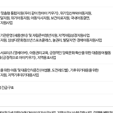
업
맞춤형 통합지원(우리 같이 한아이 키우기), 위기임산부와아동지원,
지원, 위기아동지원, 아동식사지원, 보건의료지원, 국내아동결연,
기지원사업
기관운영(새움센터) 및 자립준비청년지원, 지역자립성장지원사업.
지원, 삼성다문화청소년스포츠클래스, 놀권리, 발달지연·장애아동지원사업
포터즈(영세이버), 아동권리교육, 긍정적인 양육문화 확산을 위한 대중참여 활동
육(긍정적으로 아이키우기), 지역옹호사업
 위한 아동 및 대중인식증진(어셈블, 도전레드벨), 기후위기대응을 위한
지원, 지역기후위기대응사업
생 긴급구호
아 및 5세 미만 아동 대상의 모자보건사업, 지역보건시스템 강화사업, 감염병 예방 및