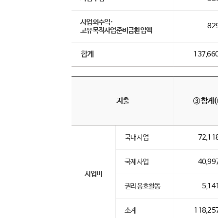
사업외수익·
82
고유목적사업준비금환입액
합계
137,660
지출
③ 합계(
국내사업
72,11
국제사업
40,99
사업비
권리옹호활동
5,14
소계
118,25