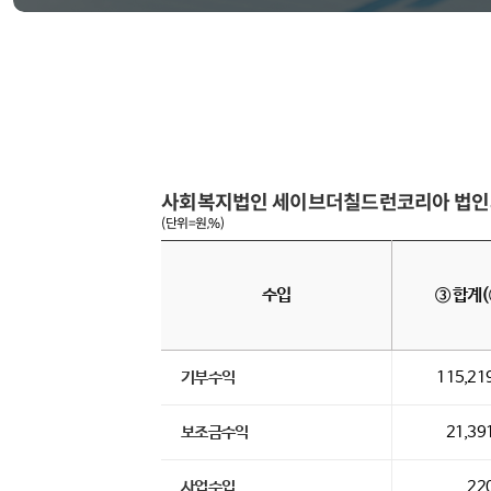
사회복지법인 세이브더칠드런코리아 법인
(단위=원,%)
수입
③ 합계(
기부수익
115,21
보조금수익
21,39
사업수입
22