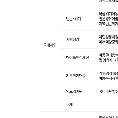
지역보호사
복합위기아동 
빈곤·위기
빈곤영유아발달
지역빈곤위
자립성장지원
자립성장
미래역량강화
국내사업
아동권리옹호서
참여&인식개선
및 양육자 교
기후위기대응을
기후위기대응
아동복지시설
인도적지원
국내 재난발
소계
임산부와 신생