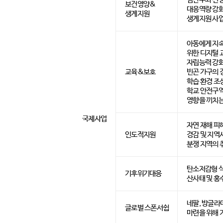
보건영양&
대응역량 강화 
생계지원
생계지원 사업
아동에게 지속
위한 디지털 
자립능력 강화
교육&보호
빈곤 가구의 
학습 환경 조
학교 안전구역
영향을 끼치는
국제사업
자연 재해 피
인도적지원
경감 및 지역
분쟁 지역의 취
탄소저감형 식
기후위기대응
산사태 및 홍
네팔, 방글라
글로벌 스폰서쉽
마련을 위해 