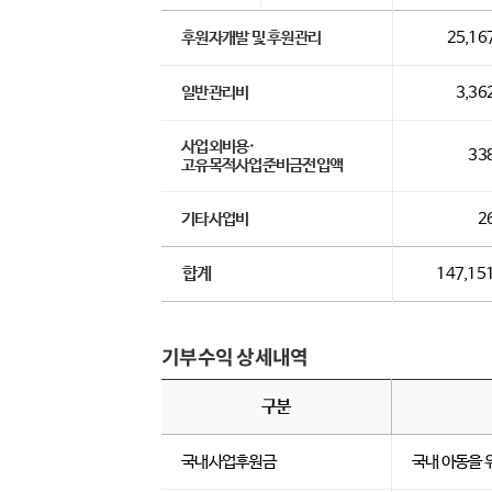
후원자개발 및 후원관리
25,16
일반관리비
3,36
사업외비용·
33
고유목적사업준비금전입액
기타사업비
2
합계
147,151
기부수익 상세내역
구분
국내사업후원금
국내 아동을 위