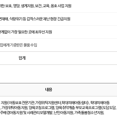
한 보호, 영양, 생계지원, 보건, 교육, 옹호 사업 지원
연재해, 식량위기 등 갑작스러운 재난 현장 긴급지원
계없이 가장 필요한 곳에 최우선 지원
 기업에게 기증받은 물품 수입
합계
내용
 지원(아동보호전문기관,가정위탁지원센터,학대피해아동쉼터), 학대피해아동
, 가정위탁아동지원, 양육코칭프로그램, 양육취약계층 부모교육프로그램(도담도담,
이주배경아동지원 및 사례관리모델개발, 난민아동지원, 가족돌봄청소년지원,