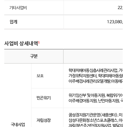
기타사업비
22,9
합계
123,080,0
사업비 상세내역
1
구분
학대피해아동심층사례관리사업, 가정
보호
가정위탁지원센터, 학대피해아동쉼터)
이주배경사례관리모델개발,아동에게
위기임산부 및 아동지원, 복합위기아동 
빈곤위기
이주배경아동지원, 난민아동지원, 국
꿈성장지원기관운영(새움센터), 미래
자립성장
삼성다문화청소년스포츠클래스, 아동복
국내사업
자립청년 주거안정지원사업, 발달지연