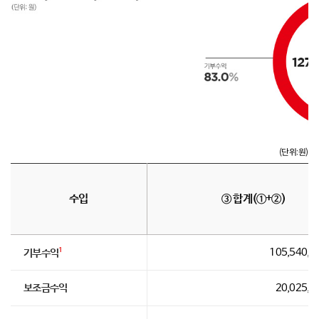
(단위:원)
수입
③ 합계(①+②)
1
105,540,8
기부수익
보조금수익
20,025,7