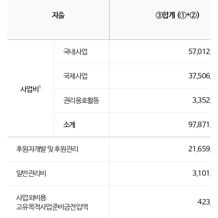
지출
③합계 (①+②)
국내사업
57,012,7
국제사업
37,506,8
1
사업비
권리옹호활동
3,352,2
소계
97,871,8
후원자개발 및 후원관리
21,659,5
일반관리비
3,101,9
사업외비용.
423,7
고유목적사업준비금전입액