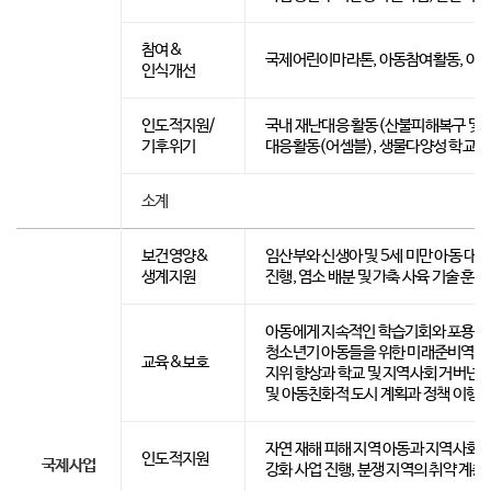
참여&
국제어린이마라톤, 아동참여활동, 아동
인식개선
인도적지원/
국내 재난대응 활동(산불피해복구 및 
기후위기
대응활동(어셈블), 생물다양성 학교숲
소계
보건영양&
임산부와 신생아 및 5세 미만 아동 대
생계지원
진행, 염소 배분 및 가축 사육 기술 훈련
아동에게 지속적인 학습기회와 포용적이
청소년기 아동들을 위한 미래준비역량 강
교육&보호
지위 향상과 학교 및 지역사회 거버넌스
및 아동친화적 도시 계획과 정책 이행
자연 재해 피해 지역 아동과 지역사회 
인도적지원
국제사업
강화 사업 진행, 분쟁 지역의 취약 계층 