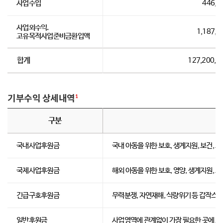
사업수입
446,1
사업외수익.
1,187,2
고유목적사업준비금환입액
합계
127,200,0
기부수익 상세내역
1
구분
국내사업후원금
국내 아동을 위한 보호, 생계지원, 보건, 교
국제사업후원금
해외 아동을 위한 보호, 영양, 생계지원, 보
긴급구호후원금
무력분쟁, 자연재해, 식량위기 등 갑작스
일반후원금
사업영역에 관계없이 가장 필요한 곳에 최