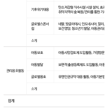
탄소저감형 식수시설 시설 설치, 효과
기후위기대응
취약지역의 숲 복원/관리를 통한 기후변
글로벌스폰서
네팔, 방글라데시, 인도네시아, 말리, 
쉽
보건영양, 청소년기 발달, 아동권리증진
소계
아동보호
아동사망검토제 도입활동, 가정방문서비
아동발달
보편적 출생등록제도 도입활동, 아동구
권리옹호활동
글로벌옹호
유엔인권규약 대응 활동, 아동기본법 등
소계
합계