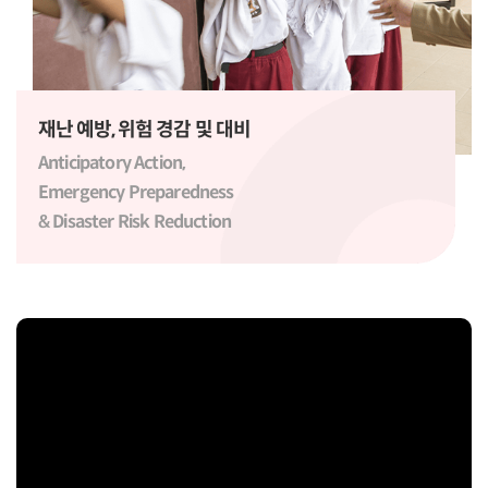
재난 예방, 위험 경감 및 대비
Anticipatory Action,
Emergency Preparedness
& Disaster Risk Reduction