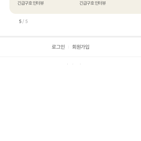
긴급구호 인터뷰
긴급구호 인터뷰
긴급구호 인터뷰
긴급구호 인터뷰
5
/
5
로그인
회원가입
후원문의
02-6900-4400
ARS 무기명 후원 (1만 원)
060-700-0321
후원계좌 (하나은행 / 사회복지법인세이브더칠드런)
379-910018-03104