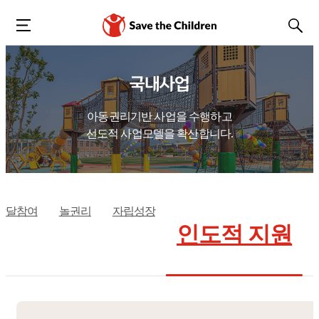
국내사업
아동권리기반 사업을 수행하고
선도적 사업모델을 확산합니다.
발달참여
놀권리
자립성장
인도적 지원