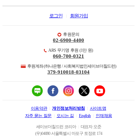
로그인
회원가입
후원문의
02-6900-4400
ARS 무기명 후원 (1만 원)
060-700-0321
후원계좌 (하나은행 / 사회복지법인세이브더칠드런)
379-910018-03104
이용약관
개인정보처리방침
사이트맵
자주 묻는 질문
오시는 길
English
인재채용
세이브더칠드런 코리아
대표자 오준
(우)04080 서울특별시 마포구 토정로 174