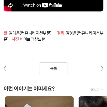
글
김예은(커뮤니케이션부문)
정리
임경은(커뮤니케이션부
문)
사진
세이브더칠드런
이
다
목록
전
음
글
글
이런 이야기는 어떠세요?
더보기