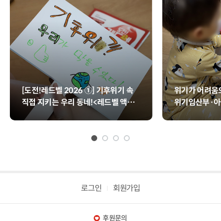
[도전!레드벨 2026 ①] 기후위기 속
위기가 어려움으
직접 지키는 우리 동네!<레드벨 액션>
위기임산부·아
📢
업>
로그인
회원가입
후원문의