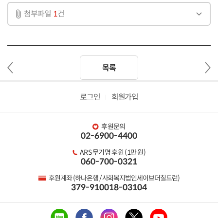
첨부파일
1
건
이
다
목록
전
음
글
글
로그인
회원가입
후원문의
02-6900-4400
ARS 무기명 후원 (1만 원)
060-700-0321
후원계좌 (하나은행 / 사회복지법인세이브더칠드런)
379-910018-03104