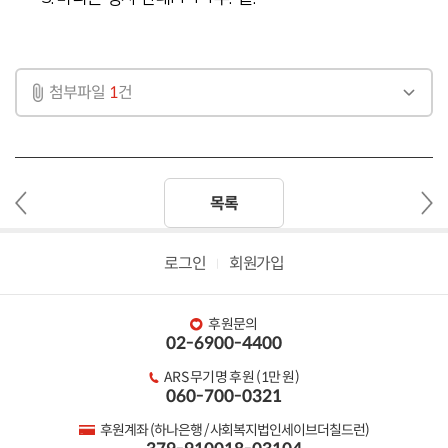
첨부파일
1
건
이
다
목록
전
음
글
글
로그인
회원가입
후원문의
02-6900-4400
ARS 무기명 후원 (1만 원)
060-700-0321
후원계좌 (하나은행 / 사회복지법인세이브더칠드런)