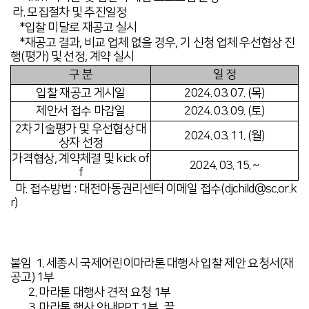
라. 모집절차 및 추진일정
*입찰 미달로 재공고 실시
*재공고 결과, 비교 업체 없을 경우, 기 신청 업체 우선협상 진
행(평가) 및 선정, 계약 실시
구 분
일 정
입찰 재공고 게시일
2024. 03. 07. (목
)
제안서 접수 마감일
2024. 03. 09. (토
)
2차 기술평가 및 우선협상 대
2024. 03. 11. (월
)
상자 선정
가격협상, 계약체결 및 kick of
2024. 03. 15. ~
f
마. 접수방법
: 대전아동권리센터
이메일 접수
(djchild@sc.or.k
r
)
붙임 1. 세종시 국제어린이마라톤 대행사 입찰 제안 요청서(재
공고) 1부
2. 마라톤 대행사 견적 요청 1부
3. 마라톤 행사 안내PPT 1부. 끝.