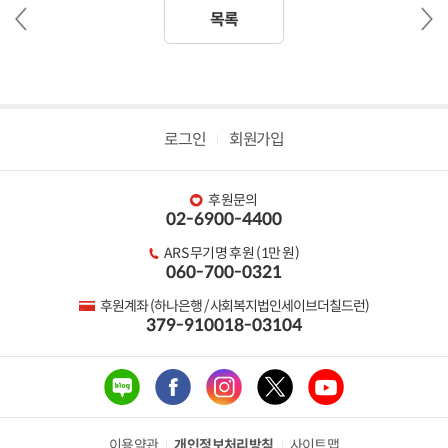
이
다
목록
전
음
글
글
로그인
회원가입
후원문의
02-6900-4400
ARS 무기명 후원 (1만 원)
060-700-0321
후원계좌 (하나은행 / 사회복지법인세이브더칠드런)
379-910018-03104
이용약관
개인정보처리방침
사이트맵