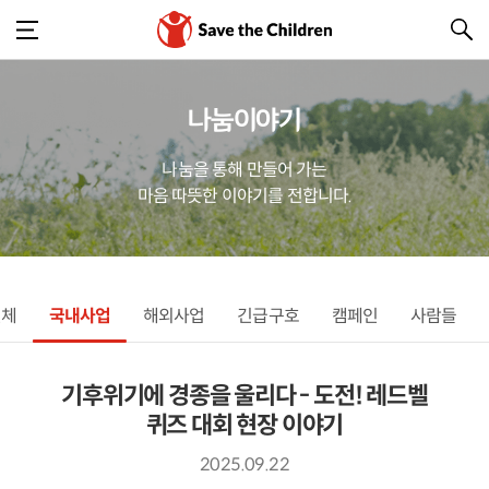
나눔이야기
나눔을 통해 만들어 가는
마음 따뜻한 이야기를 전합니다.
전체
국내사업
해외사업
긴급구호
캠페인
사람들
기후위기에 경종을 울리다 - 도전! 레드벨
퀴즈 대회 현장 이야기
2025.09.22