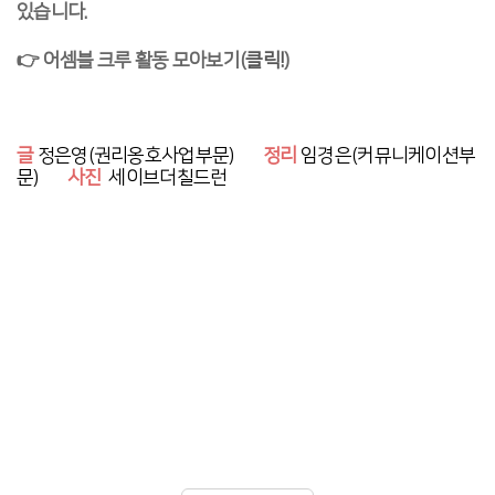
있습니다.
👉 어셈블 크루 활동 모아보기(
클릭!
)
글
정은영(권리옹호사업부문)
정리
임경은(커뮤니케이션부
문)
사진
세이브더칠드런