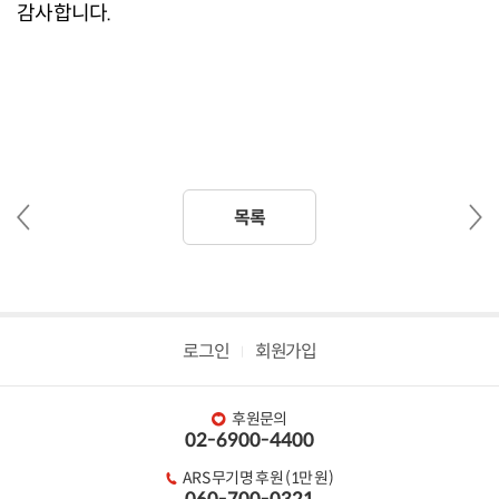
감사합니다.
이
다
목록
전
음
글
글
로그인
회원가입
후원문의
02-6900-4400
ARS 무기명 후원 (1만 원)