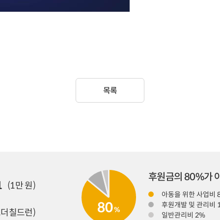
목록
후원금의 80%가
1
(1만 원)
아동을 위한 사업비 
80
후원개발 및 관리비 
%
더칠드런)
일반관리비 2%