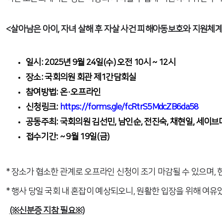
<살아남은 아이, 자녀 살해 후 자살 사건 피해아동보호와 지원체계
일시: 2025년 9월 24일(수) 오전 10시 ~ 12시
장소: 국회의원 회관 제1간담회실
참여방법: 온·오프라인
신청링크:
https://forms.gle/fcRtrS5MdcZB6da58
공동주최: 국회의원 김선민, 남인순, 전진숙, 채현일, 세이
접수기간: ~ 9월 19일(금)
* 장소가 협소한 관계로 오프라인 신청이 조기 마감될 수 있으며, 
* 행사 당일 국회 내 혼잡이 예상되오니, 원활한 입장을 위해 여
(※신분증 지참 필요※)