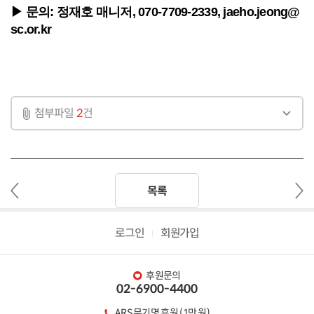
▶
문의: 정재호 매니저, 070-7709-2339, jaeho.jeong@
sc.or.kr
첨부파일
2
건
이
다
목록
전
음
글
글
로그인
회원가입
후원문의
02-6900-4400
ARS 무기명 후원 (1만 원)