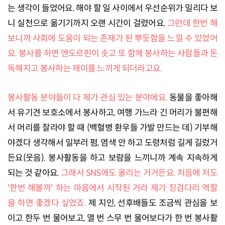
는 생각이 들었어요. 해야 할 일 사이에서 우선순위가 밀리다 보
니 실천으로 옮기기까지 오랜 시간이 걸렸어요.
그런데 한번 해
보니까 사회에 도움이 되는 존재가 된 뿌듯함을 느낄 수 있었어
요. 봉사를 하면 엔도르핀이 솟고 또 함께 봉사하는 사람들과 돈
독해지고 봉사하는 재미를 느끼게 되더라고요.
봉사활동 분야들이 다 제가 관심 있는 분야에요.
동물을 좋아해
서 유기견 보호소에서 봉사하고, 여행 가느라 긴 머리가 불편해
서 머리를 잘라야 할 때 (백혈병 환우들 가발 만드는 데) 기부해
야겠다 생각해서 일부러 펌, 염색 안 하고 도령처럼 길게 길렀거
든요(웃음). 봉사활동을 하고 보람을 느끼니까 계속 지속하게
되는 것 같아요.
그래서 SNS에도 올리는 거거든요. 처음에 저도
'한번 해볼까' 하는 마음에서 시작된 거라 제가 징검다리 역할
을 하면 좋겠다 싶었죠.
제 지인, 선후배들도 조금씩 관심을 보
이고 한두 번 물어보고, 열 번 스무 번 물어보다가 한 번 봉사활