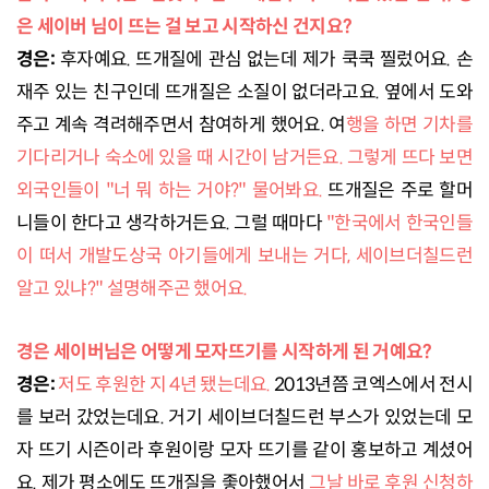
은 세이버 님이 뜨는 걸 보고 시작하신 건지요?
경은:
후자예요. 뜨개질에 관심 없는데 제가 쿡쿡 찔렀어요. 손
재주 있는 친구인데 뜨개질은 소질이 없더라고요. 옆에서 도와
주고 계속 격려해주면서 참여하게 했어요. 여
행을 하면 기차를
기다리거나 숙소에 있을 때 시간이 남거든요. 그렇게 뜨다 보면
외국인들이 "너 뭐 하는 거야?" 물어봐요.
뜨개질은 주로 할머
니들이 한다고 생각하거든요. 그럴 때마다
"한국에서 한국인들
이 떠서 개발도상국 아기들에게 보내는 거다, 세이브더칠드런
알고 있냐?" 설명해주곤 했어요.
경은 세이버님은 어떻게 모자뜨기를 시작하게 된 거예요?
경은:
저도 후원한 지 4년 됐는데요.
2013년쯤 코엑스에서 전시
를 보러 갔었는데요. 거기 세이브더칠드런 부스가 있었는데 모
자 뜨기 시즌이라 후원이랑 모자 뜨기를 같이 홍보하고 계셨어
요. 제가 평소에도 뜨개질을 좋아했어서
그날 바로 후원 신청하