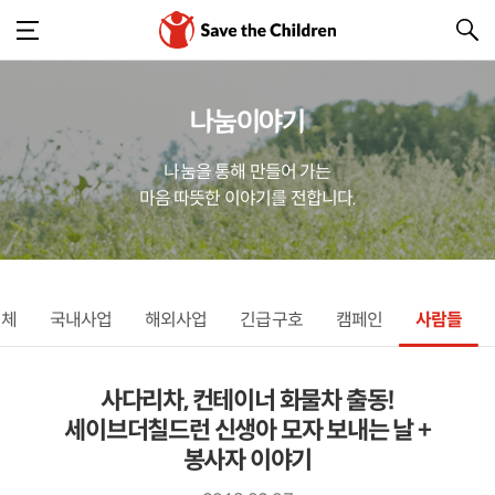
나눔이야기
나눔을 통해 만들어 가는
마음 따뜻한 이야기를 전합니다.
전체
국내사업
해외사업
긴급구호
캠페인
사람들
사다리차, 컨테이너 화물차 출동!
세이브더칠드런 신생아 모자 보내는 날 +
봉사자 이야기