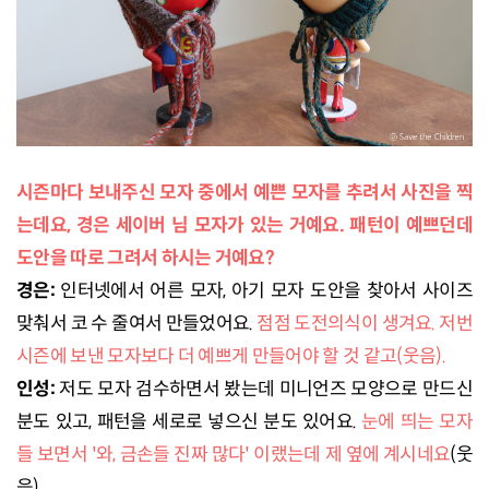
시즌마다 보내주신 모자 중에서 예쁜 모자를 추려서 사진을 찍
는데요, 경은 세이버 님 모자가 있는 거예요. 패턴이 예쁘던데
도안을 따로 그려서 하시는 거예요?
경은:
인터넷에서 어른 모자, 아기 모자 도안을 찾아서 사이즈
맞춰서 코 수 줄여서 만들었어요.
점점 도전의식이 생겨요. 저번
시즌에 보낸 모자보다 더 예쁘게 만들어야 할 것 같고(웃음).
인성:
저도 모자 검수하면서 봤는데 미니언즈 모양으로 만드신
분도 있고, 패턴을 세로로 넣으신 분도 있어요.
눈에 띄는 모자
들 보면서 '와, 금손들 진짜 많다' 이랬는데 제 옆에 계시네요
(웃
음).