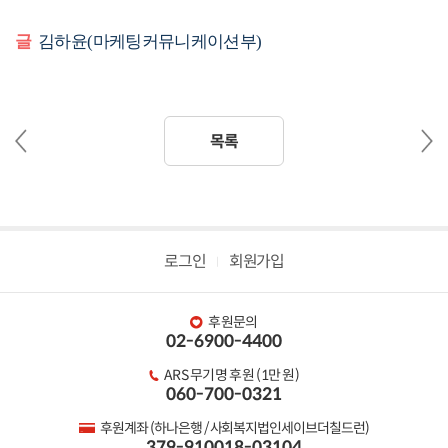
글
김하윤(마케팅커뮤니케이션부)
이
다
목록
전
음
글
글
로그인
회원가입
후원문의
02-6900-4400
ARS 무기명 후원 (1만 원)
060-700-0321
후원계좌 (하나은행 / 사회복지법인세이브더칠드런)
379-910018-03104