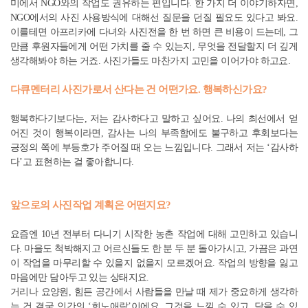
미에서 NGO와의 작업도 권유하는 편입니다. 한 가지 더 이야기하자면,
NGO에서의 사진 사용방식에 대해선 질문을 던질 필요도 있다고 봐요.
이를테면 아프리카에 다녀와 사진전을 한 번 하면 큰 비용이 드는데, 그
만큼 후원자들에게 어떤 가치를 줄 수 있는지, 무엇을 전달할지 더 깊게
생각해봐야 하는 거죠. 사진가들도 마찬가지 고민을 이어가야 하고요.
다큐멘터리 사진가로서 산다는 건 어떤가요. 행복하신가요?
행복하다기보다는, 저는 감사하다고 말하고 싶어요. 나의 최선에서 얻
어진 것이 행복이라면, 감사는 나의 부족함에도 불구하고 후회보다는
긍정의 쪽에 부등호가 주어질 때 오는 느낌입니다. 그래서 저는 ‘감사하
다’고 표현하는 걸 좋아합니다.
앞으로의 사진작업 계획은 어떤지요?
요즘엔 10년 전부터 다니기 시작한 농촌 작업에 대해 고민하고 있습니
다. 마을도 척박해지고 어르신들도 한 분 두 분 돌아가시고, 가끔은 과연
이 작업을 마무리할 수 있을지 없을지 모르겠어요. 작업의 방향을 잃고
마음에만 담아두고 있는 상태지요.
거리나 요양원, 힘든 공간에서 사람들을 만날 때 제가 중요하게 생각하
는 건 결국 인간의 ‘희노애락’이에요. 그것을 느낄 수 있고, 담을 수 있