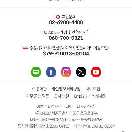
후원문의
02-6900-4400
ARS 무기명 후원 (1만 원)
060-700-0321
후원계좌 (하나은행 / 사회복지법인세이브더칠드런)
379-910018-03104
이용약관
개인정보처리방침
사이트맵
자주 묻는 질문
오시는 길
English
인재채용
세이브더칠드런 코리아
대표자 오준
(우)04080 서울특별시 마포구 토정로 174
대표전화 02-6900-4400
팩스 02-6900-4499
통신판매업신고번호 2006-04136
사업자번호 105-82-03569