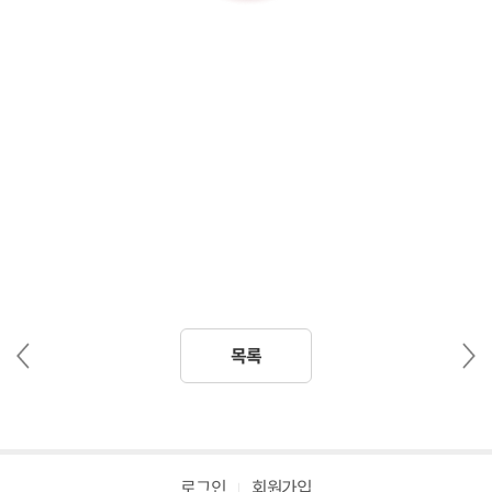
이
다
목록
전
음
글
글
로그인
회원가입