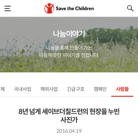
나눔이야기
나눔을 통해 만들어 가는
마음 따뜻한 이야기를 전합니다.
전체
국내사업
해외사업
긴급구호
캠페인
사람들
8년 넘게 세이브더칠드런의 현장을 누빈
사진가
2016.04.19