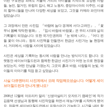
이런 구호현장 외에도 서울역 거리의 아이들을 시작으로 요양원 사람
들, 농민, 철거민, 유럽의 집시, 해고 노동자, 중앙아시아의 이주민, 시골
의 할머니들을 만나며 다양한 세상을 보았고, 그것을 카메라 파인더에
담았습니다.
그 과정에서 만든 사진집 『바람에 눕다 경계에 서다-고려인』 , 『꽃
무늬 몸뻬 막막한 평화』 , 『집시 바람새 바람꽃』은 우리 시대와 삶의
기록물이 되었습니다. 또한 국가인권위와 『눈 밖에 나다』,『어디 핀
들 꽃이 아니랴』등의 사진책을 만들면서 한금선 사진가는 늘 현장에
서, 거리에서, 사람들 사이에 있었습니다.
사진은 세상을 기록하는 동시에 사람을 만나는 방식이기도 합니다. 오
랫동안 세이브더칠드런과 함께한 한금선 사진가가 어떤 눈으로 현장을
보았는지, 어떤 만남을 가졌는지, 그곳의 흙과 바람, 사람들의 눈빛, 아
이들의 이야기를 직접 듣고 싶었습니다.
사실 다큐멘터리 사진계에서 오래 작업해오셨습니다. 어떻게 세이
브더칠드런과 만나게 됐나요?
2008년 12월에 아프리카 말리 ‘신생아살리기 모자뜨기 캠페인’에 작가
김용택 선생님과 동행해 사진작업을 하면서 재능기부를 시작하게 됐어
요. 처음엔 세이브더칠드런에서 프랑스어가 가능하고, 시간을 내어 함