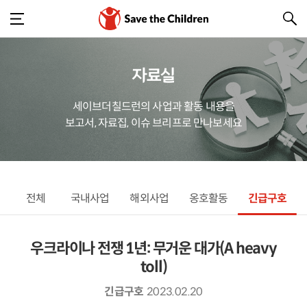
자료실
세이브더칠드런의 사업과 활동 내용을
보고서, 자료집, 이슈 브리프로 만나보세요
전체
국내사업
해외사업
옹호활동
긴급구호
우크라이나 전쟁 1년: 무거운 대가(A heavy
toll)
긴급구호
2023.02.20