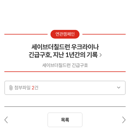
연관캠페인
세이브더칠드런 우크라이나
긴급구호, 지난 1년간의 기록
세이브더칠드런 긴급구호
첨부파일
2
건
이
다
목록
전
음