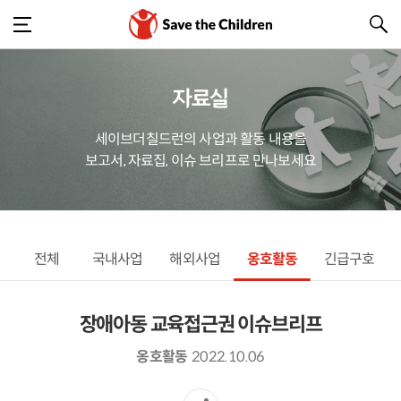
자료실
세이브더칠드런의 사업과 활동 내용을
보고서, 자료집, 이슈 브리프로 만나보세요
전체
국내사업
해외사업
옹호활동
긴급구호
장애아동 교육접근권 이슈브리프
옹호활동
2022.10.06