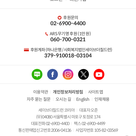
후원문의
02-6900-4400
ARS 무기명 후원 (1만 원)
060-700-0321
후원계좌 (하나은행 / 사회복지법인세이브더칠드런)
379-910018-03104
이용약관
개인정보처리방침
사이트맵
자주 묻는 질문
오시는 길
English
인재채용
세이브더칠드런 코리아
대표자 오준
(우)04080 서울특별시 마포구 토정로 174
대표전화 02-6900-4400
팩스 02-6900-4499
통신판매업신고번호 2006-04136
사업자번호 105-82-03569