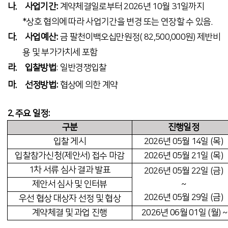
나.
사업기간:
계약체결일로부터 2026년 10월 31일까지
*
상호 협의에 따라 사업기간을 변경 또는 연장할 수 있음.
다.
사업예산:
금 팔천이백오십만원정( 82,500,000원) 제반비
용 및 부가가치세 포함
라.
입찰방법
: 일반경쟁입찰
마.
선정방법:
협상에 의한 계약
2. 주요 일정:
구분
진행일정
입찰 게시
2026
년 05월 14일 (목)
입찰참가신청(제안서) 접수 마감
2026
년 05월 21일 (목)
1
차 서류 심사 결과 발표
2026
년 05월 22일 (금)
제안서 심사 및 인터뷰
~
2026
년 05월 29일 (금)
우선 협상 대상자 선정 및 협상
계약체결 및 과업 진행
2026
년 06월 01일 (월) ~