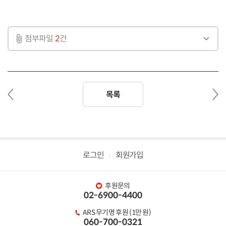
첨부파일
2
건
이
다
목록
전
음
글
글
로그인
회원가입
후원문의
02-6900-4400
ARS 무기명 후원 (1만 원)
060-700-0321