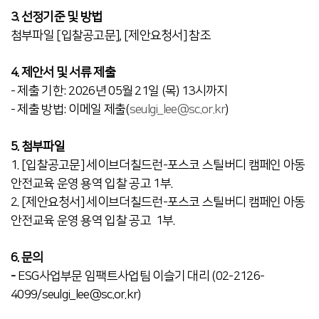
3. 선정기준 및 방법
첨부파일 [입찰공고문], [제안요청서] 참조
4. 제안서 및 서류 제출
- 제출 기한: 2026년 05월 21일 (목) 13시까지
- 제출 방법: 이메일 제출(
seulgi_lee@sc.or.kr
)
5. 첨부파일
1.
[입찰공고문]
세이브더칠드런-포스코
스틸버디 캠페인 아동
안전교육 운영 용역 입찰 공고
1부.
2.
[제
안요청서]
세이브더칠드런-
포스코
스틸버디 캠페인 아동
안전교육 운영 용역 입찰 공고 1부.
6. 문의
-
ESG사업부문 임팩트사업팀 이슬기 대리 (02-2126-
4099/seulgi_lee@sc.or.kr)