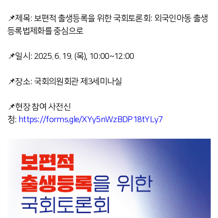
📌제목:
보편적 출생등록을 위한 국회토론회: 외국인아동 출생
등록법제화를 중심으로
📌일시: 2025. 6. 19. (목), 10:00~12:00
📌장소: 국회의원회관 제3세미나실
📌현장 참여 사전신
청:
https://forms.gle/XYy5nWzBDP18tYLy7