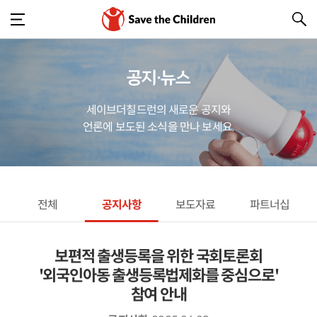
공지·뉴스
세이브더칠드런의 새로운 공지와
언론에 보도된 소식을 만나 보세요.
전체
공지사항
보도자료
파트너십
보편적 출생등록을 위한 국회토론회
'외국인아동 출생등록법제화를 중심으로'
참여 안내