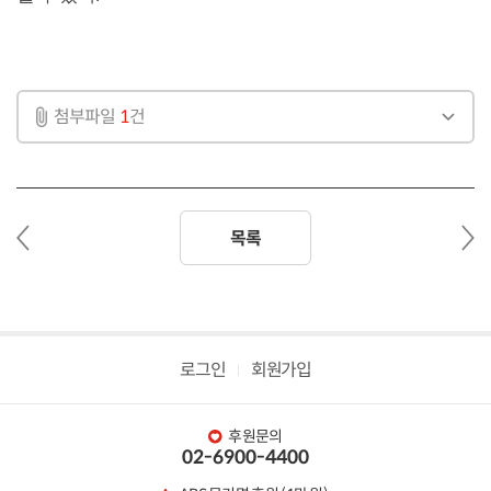
첨부파일
1
건
이
다
목록
전
음
글
글
로그인
회원가입
후원문의
02-6900-4400