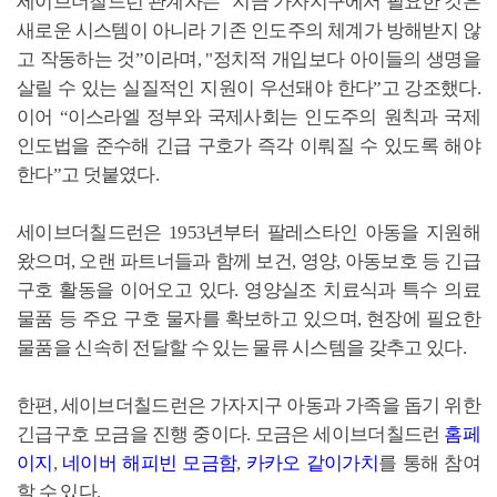
세이브더칠드런 관계자는 “지금 가자지구에서 필요한 것은
새로운 시스템이 아니라 기존 인도주의 체계가 방해받지 않
고 작동하는 것”이라며, "정치적 개입보다 아이들의 생명을
살릴 수 있는 실질적인 지원이 우선돼야 한다”고 강조했다.
이어 “이스라엘 정부와 국제사회는 인도주의 원칙과 국제
인도법을 준수해 긴급 구호가 즉각 이뤄질 수 있도록 해야
한다”고 덧붙였다.
세이브더칠드런은 1953년부터 팔레스타인 아동을 지원해
왔으며, 오랜 파트너들과 함께 보건, 영양, 아동보호 등 긴급
구호 활동을 이어오고 있다. 영양실조 치료식과 특수 의료
물품 등 주요 구호 물자를 확보하고 있으며, 현장에 필요한
물품을 신속히 전달할 수 있는 물류 시스템을 갖추고 있다.
한편, 세이브더칠드런은 가자지구 아동과 가족을 돕기 위한
긴급구호 모금을 진행 중이다. 모금은 세이브더칠드런
홈페
이지
,
네이버 해피빈 모금함
,
카카오 같이가치
를 통해 참여
할 수 있다.