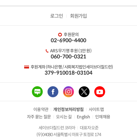
로그인
회원가입
후원문의
02-6900-4400
ARS 무기명 후원 (1만 원)
060-700-0321
후원계좌 (하나은행 / 사회복지법인세이브더칠드런)
379-910018-03104
이용약관
개인정보처리방침
사이트맵
자주 묻는 질문
오시는 길
English
인재채용
세이브더칠드런 코리아
대표자 오준
(우)04080 서울특별시 마포구 토정로 174