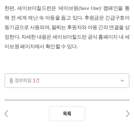
한편, 세이브더칠드런은 '세이브원(Save One)' 캠페인을 통
해 전 세계 재난 속 아동을 돕고 있다. 후원금은 긴급구호아
동기금으로 사용되며, 팔찌는 후원자와 아동 간의 연결을 상
징한다. 자세한 내용은 세이브더칠드런 공식 홈페이지 내
세
이브원
페이지
에서 확인할 수 있다.
첨부파일
1
건
이
다
목록
전
음
글
글