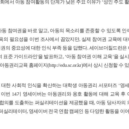
사회에서 아동 참여활동의 단계가 낮은 주요 이유가
‘
성인 주도 
아동 참여권을 바로 알고
,
아동의 목소리를 존중할 수 있도록 인
교육의 필요성을 이번 조사에서 꼽았지만
,
실제 참여권 교육에 대
권의 중요성에 대한 인식 부족 등을 답했다
.
세이브더칠드런은 
 표준 가이드라인
'
을 발표하고
, ‘
아동 참여권 이해 교육
’
을 실
 아동권리교육 홈페이지
(
http://edu.sc.or.kr
)
에서 상시 신청할 수 
 대한 사회적 인식을 확산하는 대학생 아동권리 서포터즈
‘
영
.
이번
14
기 영세이버는 아동권리와 옹호 활동에 대해 교육 후
합의를 도출하는 퍼실리테이션을 제공했을 때
,
아동 당사자의 
 퍼실리테이터
,
영세이버 전국 연합 캠페인 등 다양한 활동을 이