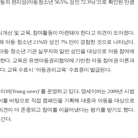
활동의 편리성
(
아동청소년
56.5%,
성인
72.3%)’
으로 확인된 만큼
식개선 및 교육
,
참여활동이 마련돼야 한다고 의견이 모아졌다
.
해 아동
·
청소년
21%
와 성인
7%
만이 경험한 것으로 나타났다
.
아동
·
청소년 기관 실무자와 일반 성인을 대상으로 아동 참여에
시한다
.
교육은 유엔아동권리협약에 기반한 아동 참여권 이론과
있다
.
교육 수료시
‘
아동권리교육
’
수료증이 발급된다
.
세이버
(Young saver)’
를 운영하고 있다
.
영세이버는
2009
년 시범
 이를 바탕으로 직접 캠페인을 기획해 대중과 아동을 대상으로
의견이 더 존중되고 참여를 이끌어냈다는 평가를 받기도 했다
.
어간다
.