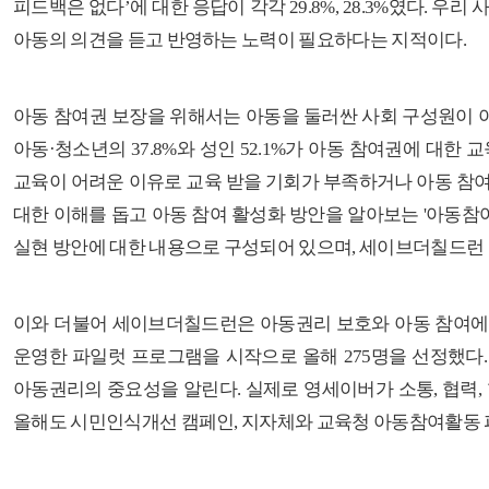
피드백은 없다
’
에 대한 응답이 각각
29.8%, 28.3%
였다
.
우리 
아동의 의견을 듣고 반영하는 노력이 필요하다는 지적이다
.
아동 참여권 보장을 위해서는 아동을 둘러싼 사회 구성원이 
아동
·
청소년
의
37.8%
와 성인
52.1%
가 아동 참여권에 대한 
교육이 어려운 이유로 교육 받을 기회가 부족하거나 아동 참여
대한 이해를 돕고 아동 참여 활성화 방안을 알아보는
'
아동참여
실현 방안에 대한 내용으로 구성되어 있으며
,
세이브더칠드런
이와 더불어 세이브더칠드런은 아동권리 보호와 아동 참여에
운영한 파일럿 프로그램을 시작으로 올해
275
명을 선정했다
아동권리의 중요성을 알린다
.
실제로 영세이버가 소통
,
협력
,
올해도 시민인식개선 캠페인
,
지자체와 교육청 아동참여활동