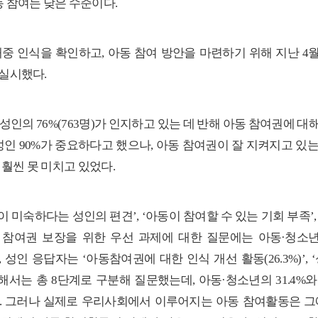
동 참여는 낮은 수준이다
.
대중 인식을 확인하고
,
아동 참여 방안을 마련하기 위해
지난
4
 실시했다
.
 성인의
76%(763
명
)
가 인지하고 있는 데 반해 아동 참여권에 대
성인
90%
가 중요하다고 했으나
,
아동 참여권이 잘 지켜지고 있
 훨씬 못 미치고 있었다
.
이 미숙하다는 성인의 편견’
, ‘
아동이 참여할 수 있는 기회 부족’
,
 참여권 보장을 위한 우선 과제에 대한 질문에는
아동
·
청소
,
성인 응답자는
‘
아동참여권에 대한 인식 개선 활동
(26.3%)’, ‘
대해서는 총
8
단계로 구분해 질문했는데
,
아동
·
청소년
의
31.4%
와
.
그러나 실제로 우리사회에서 이루어지는 아동 참여활동은 그