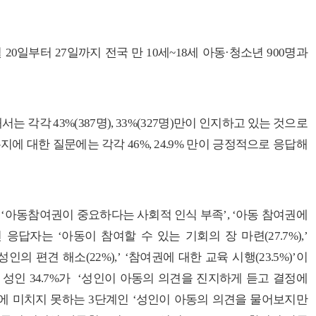
월
20
일부터
27
일까지 전국 만
10
세
~18
세 아동
·
청소년
900
명과
해서는 각각
43%(387
명
), 33%(327
명
)
만이 인지하고 있는 것으로
는지에 대한 질문에는 각각
46%, 24.9%
만이 긍정적으로 응답해
 ‘
아동참여권이 중요하다는 사회적 인식 부족’
, ‘
아동 참여권에
년 응답자는
‘
아동이 참여할 수 있는 기회의 장 마련
(27.7%),’
성인의 편견 해소
(22%),’ ‘
참여권에 대한 교육 시행
(23.5%)’
이
 성인
34.7%
가
‘
성인이 아동의 의견을 진지하게 듣고 결정에
에 미치지 못하는
3
단계인
‘
성인이 아동의 의견을 물어보지만