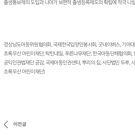
출생통보제의 도입과 나아가 보편적 출생등록제도의 확립에 적극 나설
경상남도아동위원협의회, 국제한국입양인봉사회, 굿네이버스, 기아대책
초록우산 어린이재단, 탁틴내일, 푸른나무재단, 한국아동단체협의회
공익인권법재단 공감, 국제아동인권센터, 뿌리의 집, 사단법인 두루,
초록우산 어린이재단)
이전글