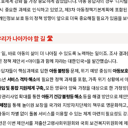
호체계 강화’를 가장 중요하게 꼽았습니다. 아동 응답자의 경우 ‘디지
역시 중요한 과제로 인식하고 있었고, 제3차 아동정책기본계획에 포함된
 개인정보 보호 등의 정책 방향이 앞으로 더욱 중요해질 필요가 있음을 
리가 나아가야 할 길 🛣️
 일, 바로 아동의 삶이 더 나아질 수 있도록 노력하는 일이죠. 조사 결과
 정책 제안서 <아이들과 함께 자라는 대한민국>을 발간했습니다.
응답자들이 핵심과제로 답한
아동 불평등
문제, 위기 예방 중심의
아동보호
청소년
서비스 격차 해소
에 필요한 정책 과제를 포함, 가족 위기 상황에서
개입 및 통합 지원체계 구축,
모든 영유아 양육 가정을 대상으로 한 가정방문
강관리사업 확대를 통한
아동기 건강 불평등 해소
등을 해결 방안으로 제안
 제정
을 통해 놀이권 보장을 국가와 지방자치단체의 책무로 명문화하고,
아동이 차별 없이 돌봄 서비스를 이용할 수 있는 체계 마련의 필요성도 강
은 이번 제안서를 저출산고령사회위원회와 국회 보건복지위원회에 제