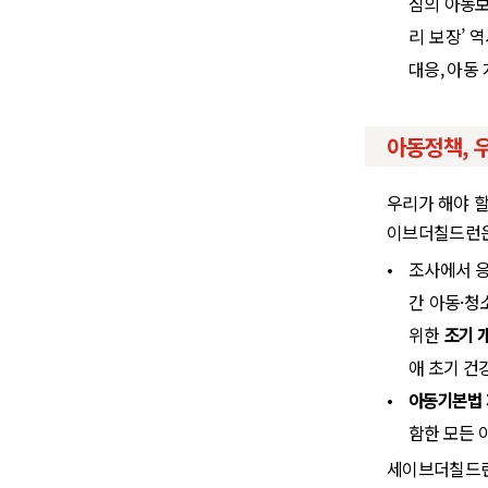
심의 아동보
리 보장’ 
대응, 아동
아동정책, 우
우리가 해야 할
이브더칠드런은
•
조사에서 
간 아동·
위한
조기 
애 초기 건
•
아동기본법
함한 모든 
세이브더칠드런