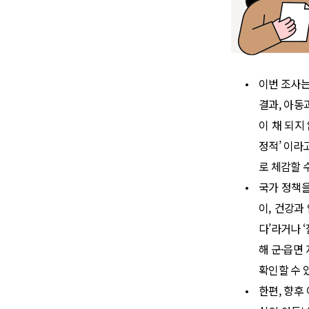
•
이번 조사는 
결과, 아동
이 채 되지
정적’ 이라
로 체감할 
•
국가 정책을
이, 건강과
다’라거나 
해 군·읍면
확인할 수 
•
한편, 향후