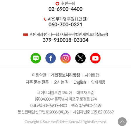
후원문의
02-6900-4400
ARS 무기명 후원 (1만 원)
060-700-0321
후원계좌 (하나은행 / 사회복지법인세이브더칠드런)
379-910018-03104
이용약관
개인정보처리방침
사이트맵
자주 묻는 질문
오시는 길
English
인재채용
세이브더칠드런 코리아
대표자 오준
(우)04080 서울특별시 마포구 토정로 174
대표전화 02-6900-4400
팩스 02-6900-4499
통신판매업신고번호 2006-04136
사업자번호 105-82-03569
Copyright © Save the Children Korea All Rights Reserved.