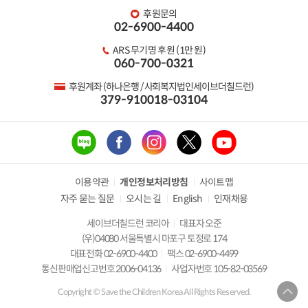
후원문의
02-6900-4400
ARS 무기명 후원 (1만 원)
060-700-0321
후원계좌 (하나은행 / 사회복지법인세이브더칠드런)
379-910018-03104
이용약관
개인정보처리방침
사이트맵
자주 묻는 질문
오시는 길
English
인재채용
세이브더칠드런 코리아
대표자 오준
(우)04080 서울특별시 마포구 토정로 174
대표전화 02-6900-4400
팩스 02-6900-4499
통신판매업신고번호 2006-04136
사업자번호 105-82-03569
Copyright © Save the Children Korea All Rights Reserved.