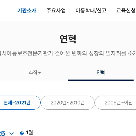
기관소개
주요사업
아동학대/신고
교육신청
연혁
시아동보호전문기관가 걸어온 변화와 성장의 발자취를 소
조직도
연혁
현재~2021년
2020년~2010년
2009년~이전
25
1월