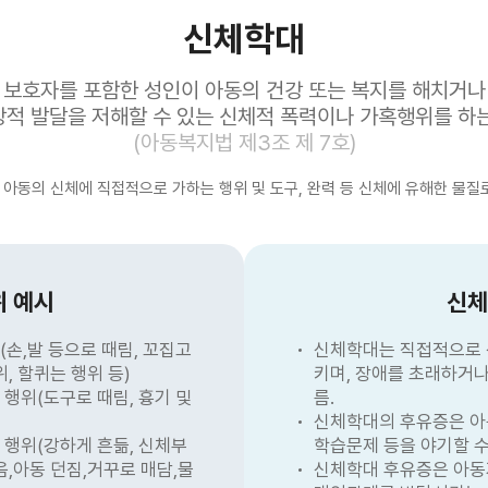
신체학대
보호자를 포함한 성인이 아동의 건강 또는 복지를 해치거나
적 발달을 저해할 수 있는 신체적 폭력이나 가혹행위를 하는
(아동복지법 제3조 제 7호)
 아동의 신체에 직접적으로 가하는 행위 및 도구, 완력 등 신체에 유해한 물질
위 예시
신체
손,발 등으로 때림, 꼬집고
신체학대는 직접적으로 
, 할퀴는 행위 등)
키며, 장애를 초래하거
행위(도구로 때림, 흉기 및
름.
신체학대의 후유증은 아동
행위(강하게 흔듦, 신체부
학습문제 등을 야기할 수
음,아동 던짐,거꾸로 매담,물
신체학대 후유증은 아동