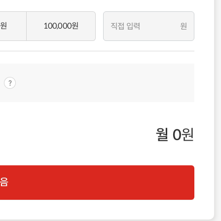
0원
100,000원
원
월
0
원
음