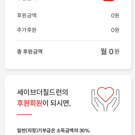
후원금액
0
원
추가후원
0
원
월
0
원
총 후원금액
세이브더칠드런의
후원회원
이 되시면,
일반(지정)기부금은 소득금액의 30%,