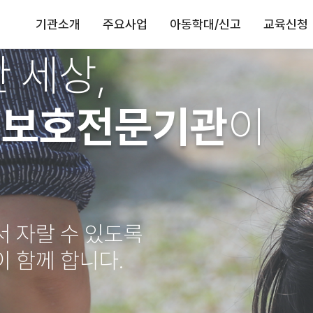
기관소개
주요사업
아동학대/신고
교육신청
 세상,
동보호전문기관
이
서 자랄 수 있도록
이 함께 합니다.