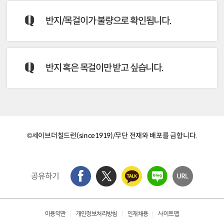
소재입니다. 신생아살리기를 통해 지원되는 분만
변심과 사이즈 착오로 인한 사이즈 교환과 반품
실 의료 장비와 동일한 소재라는 점에서 의미를
목걸이 사이즈 정보
반지/목걸이가 불량으로 확인됩니다.
이 어려우니 후원 신청 시 신중한 선택을 요청 드
더한 소재입니다.
One Size로 사이즈를 선택할 수 없으며 정보는
립니다.
알레르기 반응이 적고 변색과 부식에 강한 장점
아래와 같습니다.
후원 신청 후 최초 후원금 납입이 확인된 후 1 개
을 가지고 있으나 개인 체질에 따라 알레르기 반
반지/목걸이의 불량이 확인되면 불편하시겠지만
펜던트 지름: 8mm, 두께: 1mm, 줄 길이: 50cm
월 이내로 물품이 발송되며 발송 이후로는 교환
반지 혹은 목걸이만 받고 싶습니다.
응이 다르게 발현될 수 있으므로 확인 후 착용해
불량의 사진을 촬영하여 세이브더칠드런 홈페이
반품이 어려우니 신청하실 때 확인 후 진행해 주
주시기를 부탁합니다.
지 또는 대표번호 (02-6900-4400) 로 연락 주시
시기를 부탁드립니다.(* 목걸이는 사이즈가 하나
면 후속 처리를 도와드리겠습니다.
인 단일 상품입니다.)
반지는 정기후원 3만원 이상 혹은 일시후원 10만
원 이상 후원의 경우에만 제공되고, 목걸이는 정
기후원 3만원 이상, 후원 유지 시에만 제공되는
©세이브더칠드런(since1919)/무단 전재와 배포를 금합니다.
상품으로 물품 선택이 불가합니다.
공유하기
이용약관
개인정보처리방침
인재채용
사이트맵