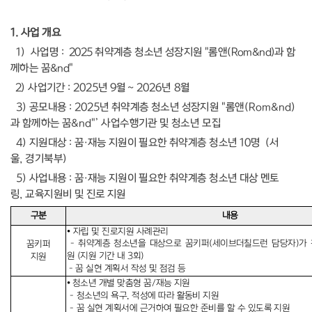
1.
사업 개요
1)
사업명
:
2025 취약계층 청소년 성장지원 "롬앤(Rom&nd)과 함
께하는 꿈&nd"
2
)
사업기간
: 2025
년 9
월
~ 2026년 8
월
3)
공모내용
:
2025
년 취약계층 청소년 성장지원
"
롬앤
(Rom&nd)
과 함께하는 꿈
&nd"’
사업수행기관 및 청소년
모집
4)
지원대상
:
꿈
·
재능 지원이 필요한 취약계층 청소년
10
명
(
서
울
,
경기북부
)
5)
사업내용
:
꿈
·
재능 지원이 필요한 취약계층 청소년 대상 멘토
링
,
교육지원비 및 진로 지원
구분
내용
⦁
자립 및 진로지원 사례관리
-
취약계층 청소년을 대상으로
꿈키퍼(세이브더칠드런 담당자)가
꿈키퍼
원
(지
원
기
간
내
3
회)
지원
-
꿈 실현 계획서 작성 및 점검 등
⦁
청소년 개별 맞춤형 꿈
/
재능 지원
-
청소년의 욕구
,
적성에 따라 활동비
지원
-
꿈 실현 계획서에 근거하여 필요한 준비를 할 수 있도록 지원