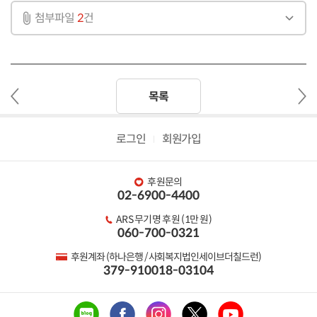
첨부파일
2
건
이
다
목록
전
음
글
글
로그인
회원가입
후원문의
02-6900-4400
ARS 무기명 후원 (1만 원)
060-700-0321
후원계좌 (하나은행 / 사회복지법인세이브더칠드런)
379-910018-03104