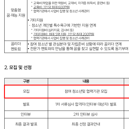
*
교육비
(
학업을 위한 학원비
,
교재비
,
자격증 취득비
,
훈련비 등
)
*
교육비
: 1
인 당 최대
600
만원
맞춤형
*
협력기관에서 사업비 집행 및 청소년 사례
관리
꿈
·
재능 지원
⦁
기타지원
-
청소년 개인별 특수욕구에 기반한 지원 연계
*
기타지원비
(
심리치료
,
검사비 등
)
*
기타지원비
:
최대
5
명 지원
, 1
인 당 최대
200
만원
*
협력기관에서 사업비 집행 및 청소년 사례관리
꿈리더
⦁
참여 청소년 별 관심분야 및 자립준비 상황에 따라 꿈리더 연계
⦁
전문가 멘토와의 만남을 통해 꿈을 찾고 실현할 수 있도록 동기부여
멘토링
2. 모집 및 선정
구 분
내용
모집
참여 청소년및 협력기관 모집
발표
1
차 서류심사 합격자
(
인터뷰 대상자
)
발표
인터뷰
2
차 인터뷰 심사
최종 결과
발표
최종 선정 결과안내