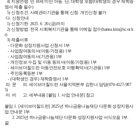
4) 지원연령: 만 18세 미만 아동. 단, 대학생 포함(대학생의 경우 재학증
명서 제출 필수)
5) 신청조건: 사례관리기관을 통해 신청. 개인신청 불가
다. 신청안내
1) 신청기한: 2025. 6. 20.(금)까지
2) 신청방법: 전국 사회복지기관을 통해 이메일 접수(hanna.kim@sc.or.k
r)
3) 제출서류
- 다문화 성장지원사업 신청서 1부
- 사업참여동의서(아동/가정용) 1부
- 사업참여동의서(기관용) 1부
- 개인정보 수집 및 이용 동의서(아동/가정용) 1부
- 세이브더칠드런 아동안전보호 이행확약서(기관용) 1부
- 주민등록등본 1부
- (대학생인 경우) 재학증명서 1부
라. 문 의: 세이브더칠드런 서울지역본부 김한나 담당(070-4127-987
5)
마. 비 고: 세부내용 [붙임 1. 사업 안내문] 참고
붙임 1. [세이브더칠드런] 2025년 하나금융나눔재단 다문화 성장지원사
업 안내문 1부
2. 2025년 하나금융나눔재단 다문화 성장지원사업 서식모음 1부.
끝.