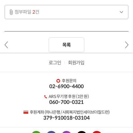
첨부파일
2
건
이
다
목록
전
음
글
글
로그인
회원가입
후원문의
02-6900-4400
ARS 무기명 후원 (1만 원)
060-700-0321
후원계좌 (하나은행 / 사회복지법인세이브더칠드런)
379-910018-03104