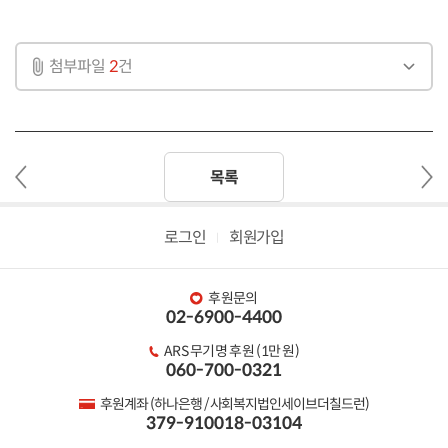
첨부파일
2
건
이
다
목록
전
음
글
글
로그인
회원가입
후원문의
02-6900-4400
ARS 무기명 후원 (1만 원)
060-700-0321
후원계좌 (하나은행 / 사회복지법인세이브더칠드런)
379-910018-03104