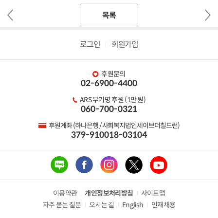
이
다
목록
전
음
글
글
로그인
회원가입
후원문의
02-6900-4400
ARS 무기명 후원 (1만 원)
060-700-0321
후원계좌 (하나은행 / 사회복지법인세이브더칠드런)
379-910018-03104
이용약관
개인정보처리방침
사이트맵
자주 묻는 질문
오시는 길
English
인재채용