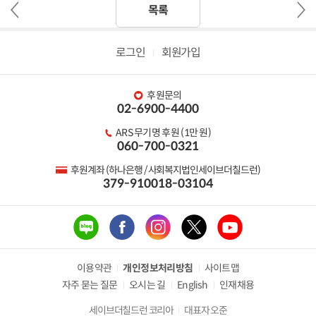
이
다
목록
전
음
글
글
로그인
회원가입
후원문의
02-6900-4400
ARS 무기명 후원 (1만 원)
060-700-0321
후원계좌 (하나은행 / 사회복지법인세이브더칠드런)
379-910018-03104
이용약관
개인정보처리방침
사이트맵
자주 묻는 질문
오시는 길
English
인재채용
세이브더칠드런 코리아
대표자 오준