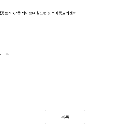
시 남구 상공로213, 2층 세이브더칠드런 경북아동권리센터)
 1부.
목록