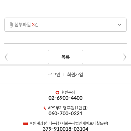
첨부파일
3
건
이
다
목록
전
음
글
글
로그인
회원가입
후원문의
02-6900-4400
ARS 무기명 후원 (1만 원)
060-700-0321
후원계좌 (하나은행 / 사회복지법인세이브더칠드런)
379-910018-03104