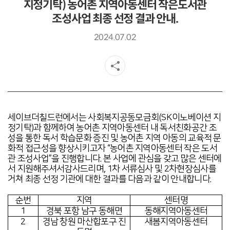
지정기탁) 농어촌 지역아동센터 작은도서관
조성사업 최종 선정 결과 안내.
2024.07.02
세이브더칠드런에서는 사회복지공동모금회
(SK
이노베이션 지
정기탁
)
과 함께하여 농어촌 지역아동센터 내 독서친화공간 조
성을 통한 독서 학습문화 증진 및 농어촌 지역 아동의 교육적 문
화적 접근성을 향상시키고자
“
농어촌 지역아동센터 작은 도서
관 조성사업
”
을 진행합니다
.
본 사업에 관심을 갖고 많은 센터에
서 지원해주셔서
감사드리며
, 1
차 서류심사 및
2
차현장심사를
거쳐 최종 선정 기관에 대한 결과를 다음과 같이 안내합니다
.
순번
지역
센터명
1
경북 포항 남구 동해면
동해지역아동센터
2
경남 창원 마산합포구 진
새봄지역아동센터