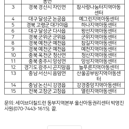
동면
3
경북 경산시 자인면
참사랑나눔터지역아동
센터
4
대구 달성군 논공읍
예그린지역아동센터
5
경북 고령군 대가야읍
하나지역아동센터
6
대구 달성군 다사읍
왕선지역아동센터
7
경북 군위군 군위읍
군위지역아동센터
8
경북 예천군 예천읍
참길지역아동센터
9
경북 예천군 예천읍
예천지역아동센터
10
충북 옥천군 청산면
청산지역아동센터
11
충북 충주시 앙성면
앙성지역아동센터
12
경기도 광주시 곤지암읍
늘푸른지역아동센터
13
충남 서산시 음암면
산울공부방지역아동센
터
14
충남 논산시 강경읍
강경중앙지역아동센터
15
전북 고창군 고창읍
열린지역아동센터
문의: 세이브더칠드런 동부지역본부 울산아동권리센터 박영진
사원(070-7443-1615). 끝.