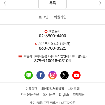
이
다
목록
전
음
글
글
로그인
회원가입
후원문의
02-6900-4400
ARS 무기명 후원 (1만 원)
060-700-0321
후원계좌 (하나은행 / 사회복지법인세이브더칠드런)
379-910018-03104
이용약관
개인정보처리방침
사이트맵
자주 묻는 질문
오시는 길
English
인재채용
세이브더칠드런 코리아
대표자 오준