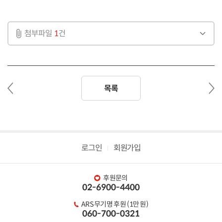
첨부파일
1
건
이
다
목록
전
음
글
글
로그인
회원가입
후원문의
02-6900-4400
ARS 무기명 후원 (1만 원)
060-700-0321