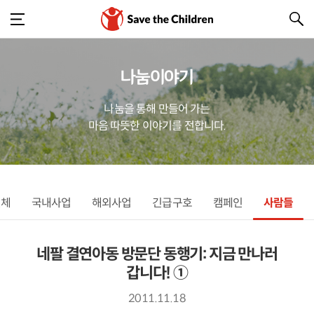
나눔이야기
나눔을 통해 만들어 가는
마음 따뜻한 이야기를 전합니다.
전체
국내사업
해외사업
긴급구호
캠페인
사람들
네팔 결연아동 방문단 동행기: 지금 만나러
갑니다! ①
2011.11.18