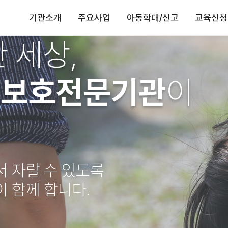
기관소개
주요사업
아동학대/신고
교육신청
 세상,
동보호전문기관
이
서 자랄 수 있도록
이 함께 합니다.